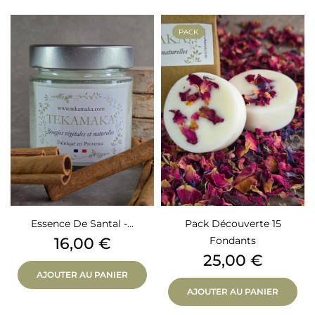
PACK
Essence De Santal -...
Pack Découverte 15
Prix
16,00 €
Fondants
Prix
25,00 €
AJOUTER AU PANIER
AJOUTER AU PANIER